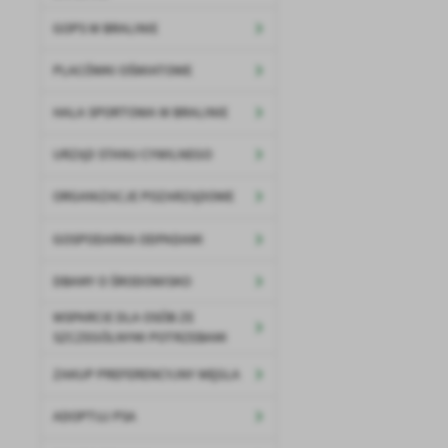
URZĄD STANU CYWILNEGO
GOPS W BRALINIE
PLACÓWKI OŚWIATOWE
HALA SPORTOWA W BRALINIE
URZĄD STANU CYWILNEGO
ORGANIZACJE POZARZĄDOWE
U
GOSPODARKA ODPADAMI
DBAMY O ŚRODOWISKO
Sz
ws
WSPARCIE DLA OSÓB ZE
SZCZEGÓLNYMI POTRZEBAMI
N
ZAKUP PREFERENCYJNY WĘGLA
Ni
um
ADOPTUJ PSA
Pl
Wi
Tw