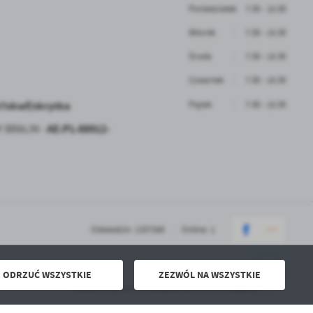
Poniedziałek
7:30 - 15:30
Wtorek
7:30 - 15:30
Środa
7:30 - 15:30
Czwartek
7:30 - 15:30
b7xkwf/skrytka
Piątek
7:30 - 15:30
AE:PL-88912-
Y BRALIN -
Odwiedzin: 1337349
Online: 1
ODRZUĆ WSZYSTKIE
ZEZWÓL NA WSZYSTKIE
Powered by
2ClickPortal® - Portale nowej generacji
Mobilny system powiadamiania i ostrzegania