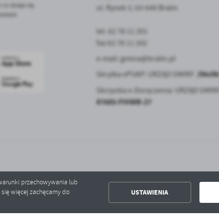
 co dzieje się
ul. Rynek 3, 63-640 Bralin
zawsze
tel. 62 78 11 201
fax 62 78 11 202
e-mail:
gmina@bralin.pl
/06c0
Skrytka ePUAP: URZĄD GMINY
Skrzynka e-Doręczenia: URZĄD GMIN
87685-FIHWB-27
ć warunki przechowywania lub
USTAWIENIA
ć się więcej zachęcamy do