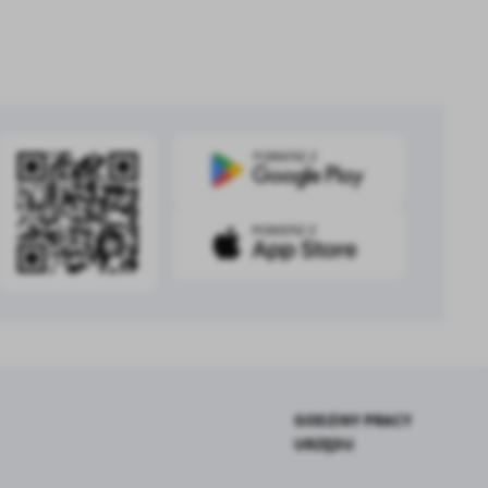
z
ci
.
a
GODZINY PRACY
URZĘDU
w