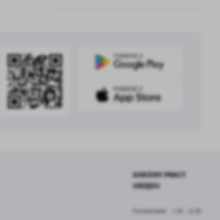
z
ci
.
a
GODZINY PRACY
URZĘDU
w
Poniedziałek
7:30 - 15:30