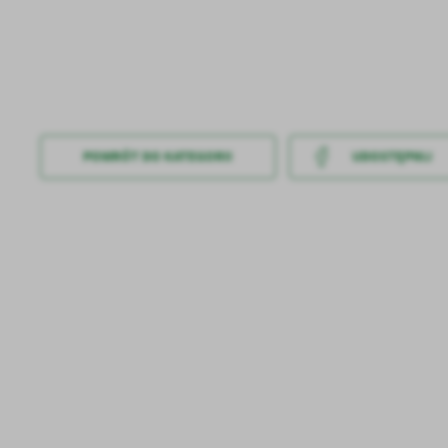
URZĄD STANU CYWILNEGO
POWRÓT
DO KATEGORII
UDOSTĘPNIJ
U
Sz
ws
N
Ni
um
Pl
Wi
Tw
co