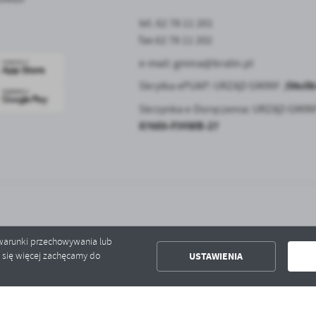
tel. 62 78 11 201
fax 62 78 11 202
e-mail:
gmina@bralin.pl
/06c0
Skrytka ePUAP: URZĄD GMINY
Skrzynka e-Doręczenia: URZĄD GMIN
87685-FIHWB-27
ć warunki przechowywania lub
USTAWIENIA
ć się więcej zachęcamy do