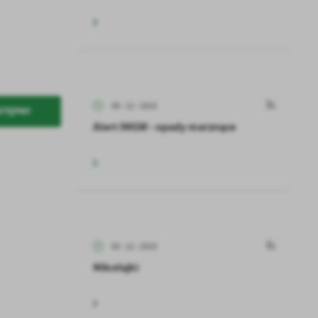
06 - 12 - 2023
STĘPNY
Alert IMGW - opady marznące
05 - 12 - 2023
Mikołajki
a
kom