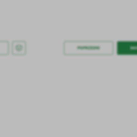
POPRZEDNI
NA
stawienia
anujemy Twoją prywatność. Możesz zmienić ustawienia cookies lub zaakceptować je
zystkie. W dowolnym momencie możesz dokonać zmiany swoich ustawień.
iezbędne
ezbędne pliki cookies służą do prawidłowego funkcjonowania strony internetowej i
ożliwiają Ci komfortowe korzystanie z oferowanych przez nas usług.
iki cookies odpowiadają na podejmowane przez Ciebie działania w celu m.in. dostosowani
ęcej
oich ustawień preferencji prywatności, logowania czy wypełniania formularzy. Dzięki pli
okies strona, z której korzystasz, może działać bez zakłóceń.