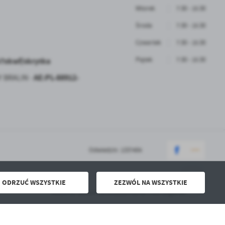
Wtorek
7:30 - 15:30
Środa
7:30 - 15:30
Czwartek
7:30 - 15:30
b7xkwf/skrytka
Piątek
7:30 - 15:30
AE:PL-88912-
Y BRALIN -
Odwiedzin: 1337404
ODRZUĆ WSZYSTKIE
ZEZWÓL NA WSZYSTKIE
Powered by
2ClickPortal® - Portale nowej generacji
Mobilny system powiadamiania i ostrzegania