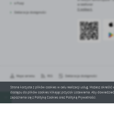
e-Puap
w telefonie!
O aplikacji.
Deklaracja dostępności
Mapa serwisu
RSS
Deklaracja dostępności
Strona korzysta z plików cookies w celu realizacji usług. Możesz określi
dostępu do plików cookies klikając przycisk Ustawienia. Aby dowiedzie
Copyright by bralin.pl
zapoznania się z Polityką Cookies oraz Polityką Prywatności.