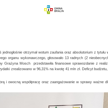
ś jednogłośnie otrzymał wotum zaufania oraz absolutorium z tytułu
owego organu wykonawczego, głosowało 13 radnych (2 nieobecnych
iny Grażyna Mosch przedstawiła finansowe sprawozdanie z realiz
atki zrealizowano w 96,31% na kwotę 41 mln zł. Deficyt budżetu, 
brą i owocną współpracę oraz
zaangażowanie w sprawy ważne dla 