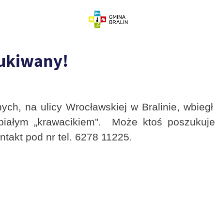
zukiwany!
ch, na ulicy Wrocławskiej w Bralinie, wbiegł
ałym „krawacikiem”. Może ktoś poszukuje 
takt pod nr tel. 6278 11225.