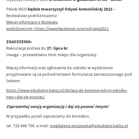
Piknik NGO
będzie towarzyszył Odysei Antonińskiej 2022
–
festiwalowi podróżniczemu.
Więcej informacji o festiwalu
podróżniczym:
https://www.facebook.com/odyseja2021
ZGŁOSZENIA:
Rekrutacja potrwa do
27. lipca br
.
Uwaga – przewidziano limit miejsc dla organizacji.
Więcej informacji oraz zgłoszenia do udziału w wydarzeniu
przyjmowane są za pośrednictwem formularza zamieszczonego pod
linkiem:
https://www.inkubator.kalisz.pl/dolacz-do-kolejnej-edycji-pikniku-
ngo-i-daj-sie-poznac/
Zaprezentuj swoją organizację i daj się poznać innym!
W przypadku pytań zapraszamy do kontaktu:
tel. 728 486 700, e-mail:
magdalena.wiczewska@inkubator.kalisz.pl