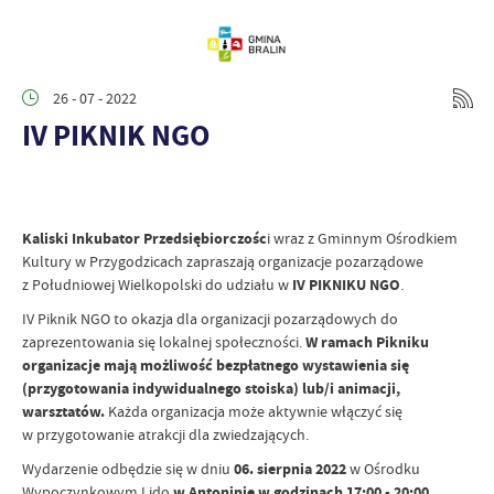
26 - 07 - 2022
IV PIKNIK NGO
Kaliski Inkubator Przedsiębiorczośc
i wraz z Gminnym Ośrodkiem
Kultury w Przygodzicach zapraszają organizacje pozarządowe
z Południowej Wielkopolski do udziału w
IV PIKNIKU NGO
.
IV Piknik NGO to okazja dla organizacji pozarządowych do
zaprezentowania się lokalnej społeczności.
W ramach Pikniku
organizacje mają możliwość bezpłatnego wystawienia się
(przygotowania indywidualnego stoiska) lub/i animacji,
warsztatów.
Każda organizacja może aktywnie włączyć się
w przygotowanie atrakcji dla zwiedzających.
Wydarzenie odbędzie się w dniu
06. sierpnia 2022
w Ośrodku
Wypoczynkowym Lido
w Antoninie w godzinach
17:00 - 20:00.