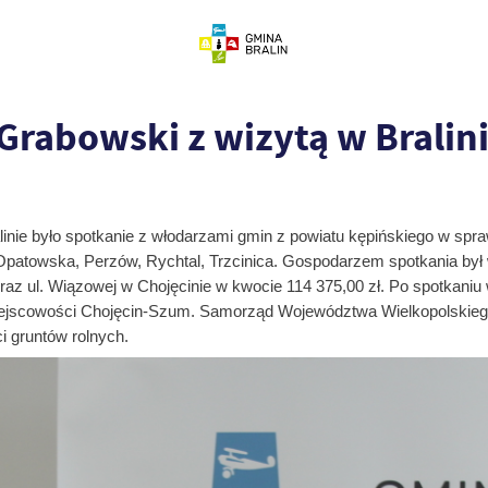
Grabowski z wizytą w Bralin
nie było spotkanie z włodarzami gmin z powiatu kępińskiego w spr
Opatowska, Perzów, Rychtal, Trzcinica. Gospodarzem spotkania był w
az ul. Wiązowej w Chojęcinie w kwocie 114 375,00 zł. Po spotkaniu 
iejscowości Chojęcin-Szum. Samorząd Województwa Wielkopolskieg
i gruntów rolnych.