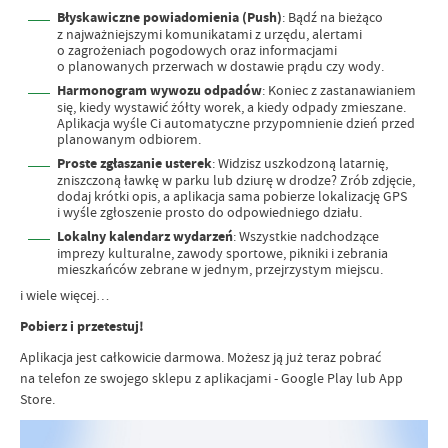
Błyskawiczne powiadomienia (Push)
: Bądź na bieżąco
z najważniejszymi komunikatami z urzędu, alertami
o zagrożeniach pogodowych oraz informacjami
o planowanych przerwach w dostawie prądu czy wody.
Harmonogram wywozu odpadów
: Koniec z zastanawianiem
się, kiedy wystawić żółty worek, a kiedy odpady zmieszane.
Aplikacja wyśle Ci automatyczne przypomnienie dzień przed
planowanym odbiorem.
Proste zgłaszanie usterek
: Widzisz uszkodzoną latarnię,
zniszczoną ławkę w parku lub dziurę w drodze? Zrób zdjęcie,
dodaj krótki opis, a aplikacja sama pobierze lokalizację GPS
i wyśle zgłoszenie prosto do odpowiedniego działu.
Lokalny kalendarz wydarzeń
: Wszystkie nadchodzące
imprezy kulturalne, zawody sportowe, pikniki i zebrania
mieszkańców zebrane w jednym, przejrzystym miejscu.
i wiele więcej…
Pobierz i przetestuj!
Aplikacja jest całkowicie darmowa. Możesz ją już teraz pobrać
na telefon ze swojego sklepu z aplikacjami - Google Play lub App
Store.